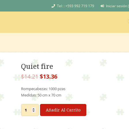
Tel: : +593 992 719 179
Iniciar sesión 
Quiet fire
El
El
$
14.21
$
13.36
precio
precio
original
actual
Rompecabezas: 1000 pzas
era:
es:
Medidas: 50 cm x 70 cm
$14.21.
$13.36.
Quiet
Añadir Al Carrito
fire