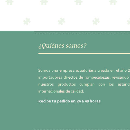
$22.28.
$18.94.
¿Quiénes somos?
Somos una empresa ecuatoriana creada en el año 2
importadores directos de rompecabezas, revisando
nuestros productos cumplan con los estánd
internacionales de calidad.
Recibe tu pedido en 24 a 48 horas