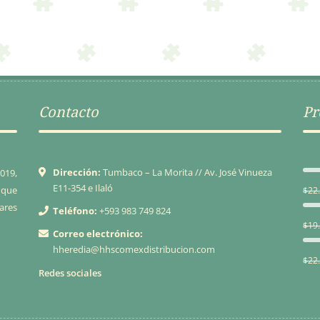
$22.28.
$18.94.
$19.17.
$16.29.
Contacto
Pr
Dirección:
Tumbaco – La Morita // Av. José Vinueza
019,
E11-354 e Ilaló
 que
$
22
ares
Teléfono:
+593 983 749 824
$
19
Correo electrónico:
hheredia@hhscomexdistribucion.com
$
22
Redes sociales