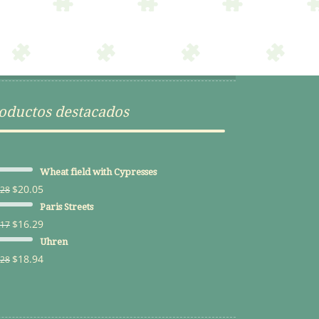
$19.17.
$16.29.
oductos destacados
Wheat field with Cypresses
$
20.05
.28
Paris Streets
$
16.29
.17
Uhren
$
18.94
.28