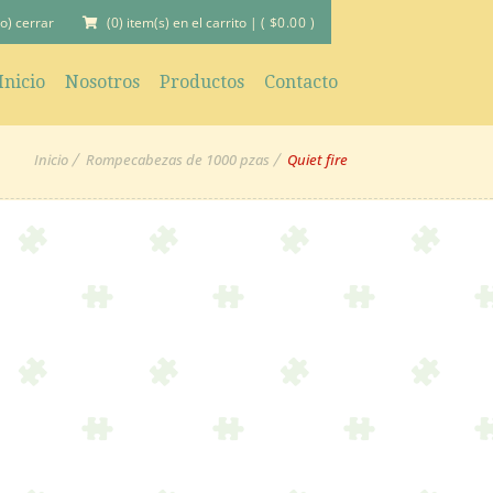
(0) item(s) en el carrito
|
(
$
0.00
)
(o) cerrar
Inicio
Nosotros
Productos
Contacto
Inicio
Rompecabezas de 1000 pzas
Quiet fire