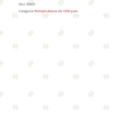
cantidad
SKU:
30325
Categoría:
Rompecabezas de 1000 pzas