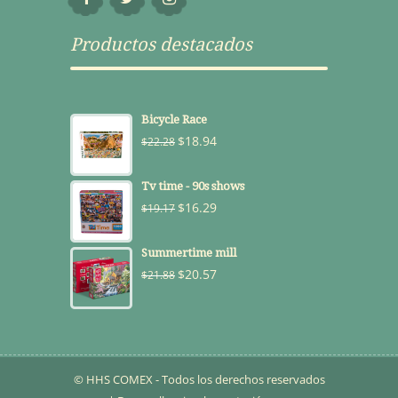
Productos destacados
Bicycle Race
$
18.94
$
22.28
Tv time - 90s shows
$
16.29
$
19.17
Summertime mill
$
20.57
$
21.88
© HHS COMEX - Todos los derechos reservados