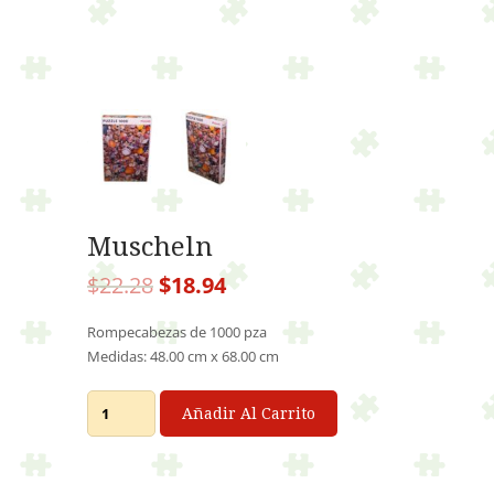
Muscheln
El
El
$
22.28
$
18.94
precio
precio
original
actual
Rompecabezas de 1000 pza
era:
es:
Medidas: 48.00 cm x 68.00 cm
$22.28.
$18.94.
Muscheln
Añadir Al Carrito
cantidad