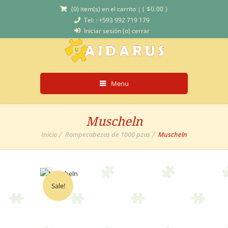
(0) item(s) en el carrito
|
(
$
0.00
)
Tel: : +593 992 719 179
Iniciar sesión (o) cerrar
Menu
Muscheln
Inicio
Rompecabezas de 1000 pzas
Muscheln
Sale!