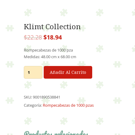
Klimt Collection
El
El
$
22.28
$
18.94
precio
precio
original
actual
Rompecabezas de 1000 pza
era:
es:
Medidas: 48.00 cm x 68.00 cm
$22.28.
$18.94.
Klimt
Añadir Al Carrito
Collection
cantidad
SKU:
9001890538841
Categoría:
Rompecabezas de 1000 pzas
Productos relacionados