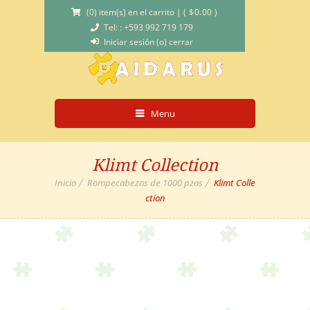
(0) item(s) en el carrito
|
(
$
0.00
)
Tel: : +593 992 719 179
Iniciar sesión (o) cerrar
Menu
Klimt Collection
Inicio
Rompecabezas de 1000 pzas
Klimt Colle
ction
Sale!