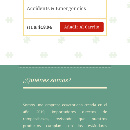
$19.17.
$16.29.
Sale
Accidents & Emergencies
El
El
Añadir Al Carrito
$
18.94
$
22.28
precio
precio
original
actual
era:
es:
$22.28.
$18.94.
¿Quiénes somos?
Somos una empresa ecuatoriana creada en el
año 2019, importadores directos de
rompecabezas, revisando que nuestros
productos cumplan con los estándares