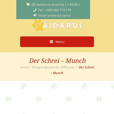
(0) item(s) en el carrito
|
(
$
0.00
)
Tel: : +593 992 719 179
Iniciar sesión (o) cerrar
Menu
Der Schrei – Munch
Inicio
Rompecabezas de 1000 pzas
Der Schrei
– Munch
Out of
Stock