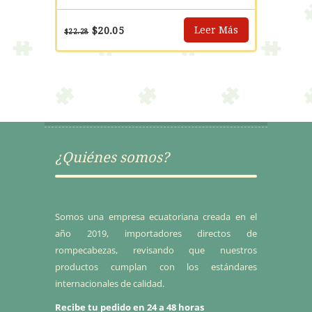
El
El
Leer Más
$
20.05
$
22.28
precio
precio
original
actual
era:
es:
$22.28.
$20.05.
¿Quiénes somos?
Somos una empresa ecuatoriana creada en el
año 2019, importadores directos de
rompecabezas, revisando que nuestros
productos cumplan con los estándares
internacionales de calidad.
Recibe tu pedido en 24 a 48 horas