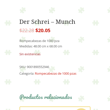
Der Schrei – Munch
El
El
$
22.28
$
20.05
precio
precio
original
actual
Rompecabezas de 1000 pza
era:
es:
Medidas: 48.00 cm x 68.00 cm
$22.28.
$20.05.
Sin existencias
SKU:
9001890552946
Categoría:
Rompecabezas de 1000 pzas
Productos relacionados