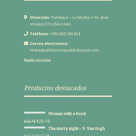
Dirección:
Tumbaco – La Morita // Av. José
Vinueza E11-354 e Ilaló
Teléfono:
+593 983 749 824
Correo electrónico:
hheredia@hhscomexdistribucion.com
Redes sociales
Productos destacados
Woman with a book
$
20.18
$
23.74
The starry night – V. Van Gogh
$
17.15