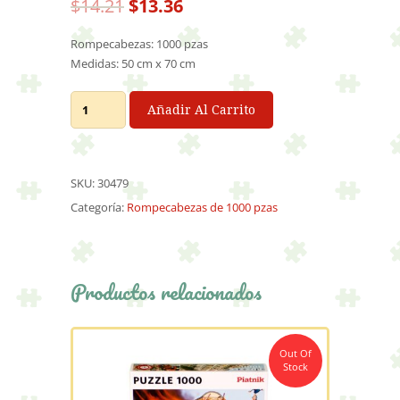
El
El
$
14.21
$
13.36
precio
precio
original
actual
Rompecabezas: 1000 pzas
era:
es:
Medidas: 50 cm x 70 cm
$14.21.
$13.36.
Coastal
Añadir Al Carrito
Town
cantidad
SKU:
30479
Categoría:
Rompecabezas de 1000 pzas
Productos relacionados
Out Of
Stock