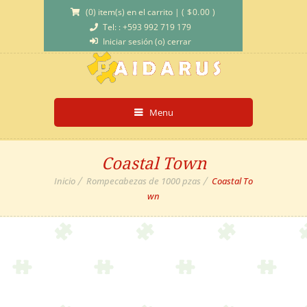
(0) item(s) en el carrito
|
(
$
0.00
)
Tel: : +593 992 719 179
Iniciar sesión (o) cerrar
Menu
Coastal Town
Inicio
Rompecabezas de 1000 pzas
Coastal To
wn
Sale!